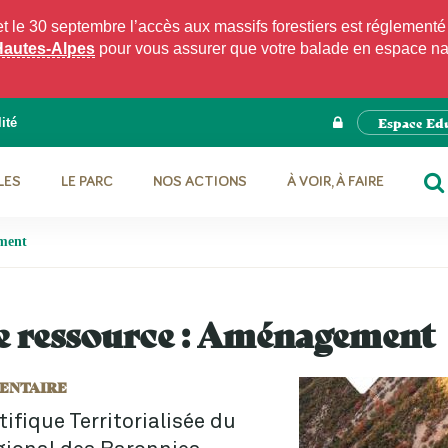
e 30 septembre l’accès aux massifs forestiers est réglementé p
Hautes-Alpes
pour vous assurer que votre balade en espace natu
Espace Ed
ité
LES
LE PARC
NOS ACTIONS
À VOIR, À FAIRE
RE
ment
 ressource :
Aménagement
ENTAIRE
tifique Territorialisée du
gional des Baronnies