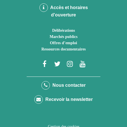
Accès et horaires
d'ouverture
Délibérations
Marchés publics
Offres d’emploi
Ressources documentaires
Lien
Lien
Lien
Lien
vers
vers
vers
vers
le
le
le
la
Nous contacter
compte
compte
compte
chaîne
Recevoir la newsletter
Facebook
Twitter
Instagram
Youtube
Gestion des cookies