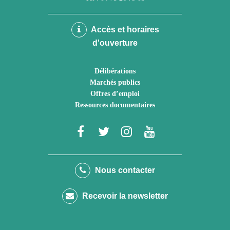
Accès et horaires
d'ouverture
Délibérations
Marchés publics
Offres d’emploi
Ressources documentaires
Lien
Lien
Lien
Lien
vers
vers
vers
vers
le
le
le
la
Nous contacter
compte
compte
compte
chaîne
Recevoir la newsletter
Facebook
Twitter
Instagram
Youtube