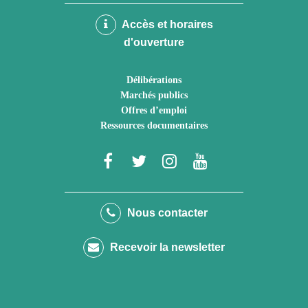
Accès et horaires
d'ouverture
Délibérations
Marchés publics
Offres d’emploi
Ressources documentaires
Lien
Lien
Lien
Lien
vers
vers
vers
vers
le
le
le
la
Nous contacter
compte
compte
compte
chaîne
Recevoir la newsletter
Facebook
Twitter
Instagram
Youtube