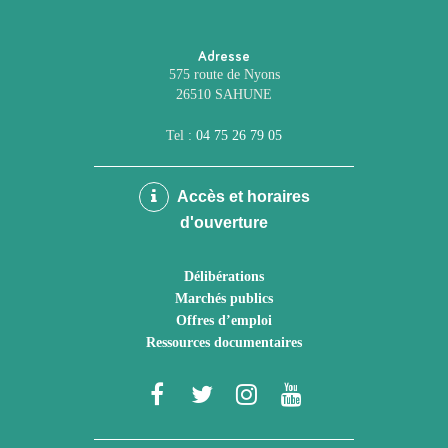
Adresse
575 route de Nyons
26510 SAHUNE
Tel :
04 75 26 79 05
Accès et horaires
d'ouverture
Délibérations
Marchés publics
Offres d’emploi
Ressources documentaires
Lien
Lien
Lien
Lien
vers
vers
vers
vers