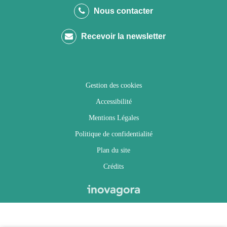
le
le
le
la
Nous contacter
compte
compte
compte
chaîne
Recevoir la newsletter
Facebook
Twitter
Instagram
Youtube
Gestion des cookies
Accessibilité
Mentions Légales
Politique de confidentialité
Plan du site
Crédits