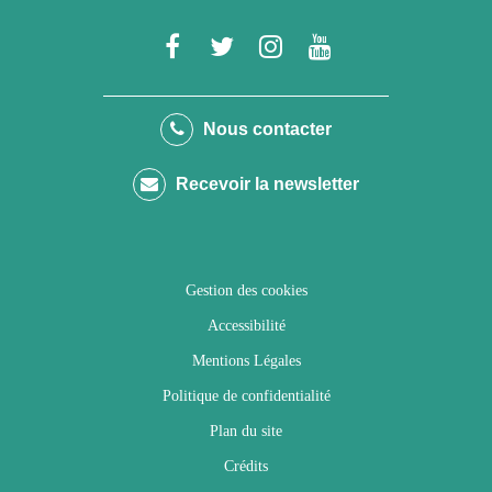
Lien
Lien
Lien
Lien
vers
vers
vers
vers
le
le
le
la
Nous contacter
compte
compte
compte
chaîne
Recevoir la newsletter
Facebook
Twitter
Instagram
Youtube
Gestion des cookies
Accessibilité
Mentions Légales
Politique de confidentialité
Plan du site
Crédits