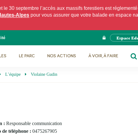
e 30 septembre l’accès aux massifs forestiers est réglementé p
Hautes-Alpes
pour vous assurer que votre balade en espace natu
Espace Ed
ité
LES
LE PARC
NOS ACTIONS
À VOIR, À FAIRE
RE
L’équipe
Violaine Gudin
n :
Responsable communication
de téléphone :
0475267905