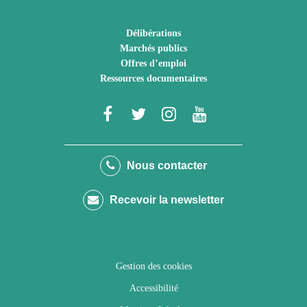
Délibérations
Marchés publics
Offres d’emploi
Ressources documentaires
Lien
Lien
Lien
Lien
vers
vers
vers
vers
le
le
le
la
Nous contacter
compte
compte
compte
chaîne
Recevoir la newsletter
Facebook
Twitter
Instagram
Youtube
Gestion des cookies
Accessibilité