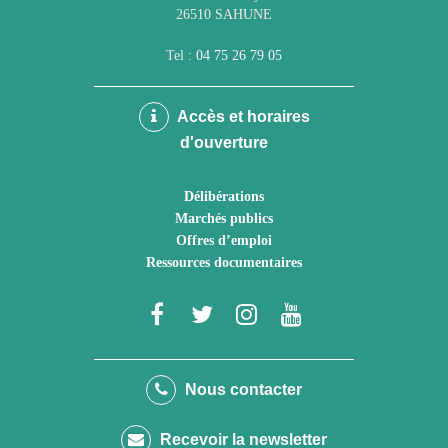
26510 SAHUNE
Tel :
04 75 26 79 05
Accès et horaires
d'ouverture
Délibérations
Marchés publics
Offres d’emploi
Ressources documentaires
Lien
Lien
Lien
Lien
vers
vers
vers
vers
le
le
le
la
Nous contacter
compte
compte
compte
chaîne
Recevoir la newsletter