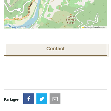
Leaflet
|
©
OpenStreetMap
Contact
Partager