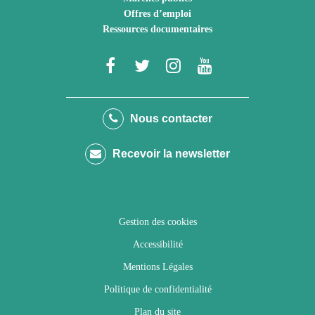
Offres d’emploi
Ressources documentaires
Lien
Lien
Lien
Lien
vers
vers
vers
vers
le
le
le
la
Nous contacter
compte
compte
compte
chaîne
Recevoir la newsletter
Facebook
Twitter
Instagram
Youtube
Gestion des cookies
Accessibilité
Mentions Légales
Politique de confidentialité
Plan du site