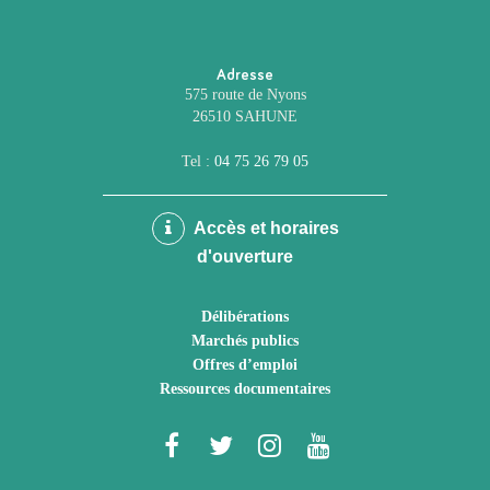
Adresse
575 route de Nyons
26510 SAHUNE
Tel :
04 75 26 79 05
Accès et horaires
d'ouverture
Délibérations
Marchés publics
Offres d’emploi
Ressources documentaires
Lien
Lien
Lien
Lien
vers
vers
vers
vers