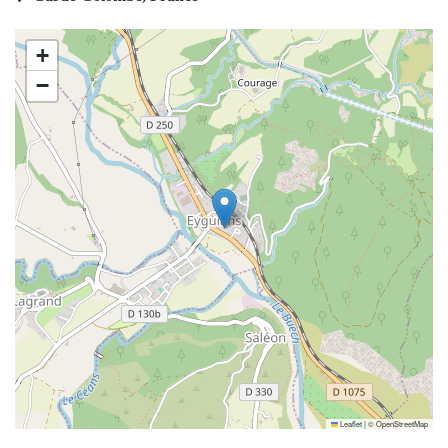
+
−
Leaflet
|
©
OpenStreetMap