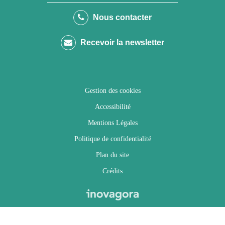
le
le
le
la
Nous contacter
compte
compte
compte
chaîne
Recevoir la newsletter
Facebook
Twitter
Instagram
Youtube
Gestion des cookies
Accessibilité
Mentions Légales
Politique de confidentialité
Plan du site
Crédits