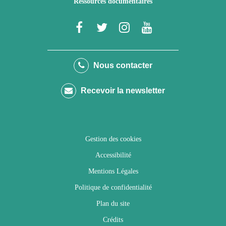
Ressources documentaires
Lien
Lien
Lien
Lien
vers
vers
vers
vers
le
le
le
la
Nous contacter
compte
compte
compte
chaîne
Recevoir la newsletter
Facebook
Twitter
Instagram
Youtube
Gestion des cookies
Accessibilité
Mentions Légales
Politique de confidentialité
Plan du site
Crédits