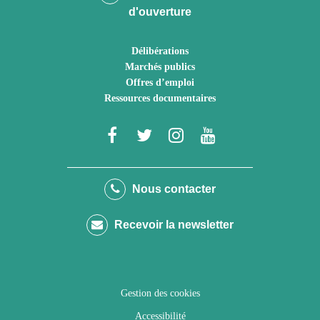
d'ouverture
Délibérations
Marchés publics
Offres d’emploi
Ressources documentaires
Lien
Lien
Lien
Lien
vers
vers
vers
vers
le
le
le
la
Nous contacter
compte
compte
compte
chaîne
Recevoir la newsletter
Facebook
Twitter
Instagram
Youtube
Gestion des cookies
Accessibilité