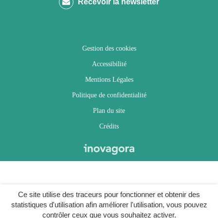
Recevoir la newsletter
Facebook
Twitter
Instagram
Youtube
Gestion des cookies
Accessibilité
Mentions Légales
Politique de confidentialité
Plan du site
Crédits
Ce site utilise des traceurs pour fonctionner et obtenir des
statistiques d'utilisation afin améliorer l'utilisation, vous pouvez
contrôler ceux que vous souhaitez activer.