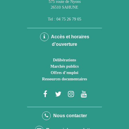
575 route de Nyons
26510 SAHUNE
Tel :
04 75 26 79 05
Accès et horaires
d'ouverture
Délibérations
Marchés publics
Offres d’emploi
Ressources documentaires
Lien
Lien
Lien
Lien
vers
vers
vers
vers
le
le
le
la
Nous contacter
compte
compte
compte
chaîne