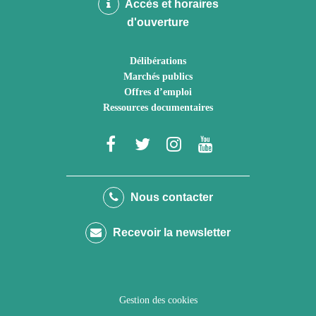
Accès et horaires
d'ouverture
Délibérations
Marchés publics
Offres d’emploi
Ressources documentaires
Lien
Lien
Lien
Lien
vers
vers
vers
vers
le
le
le
la
Nous contacter
compte
compte
compte
chaîne
Recevoir la newsletter
Facebook
Twitter
Instagram
Youtube
Gestion des cookies