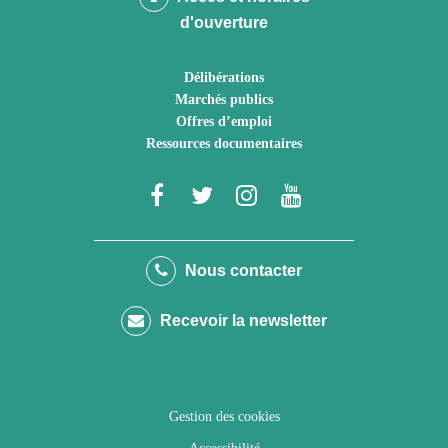
d'ouverture
Délibérations
Marchés publics
Offres d’emploi
Ressources documentaires
Lien
Lien
Lien
Lien
vers
vers
vers
vers
le
le
le
la
Nous contacter
compte
compte
compte
chaîne
Recevoir la newsletter
Facebook
Twitter
Instagram
Youtube
Gestion des cookies