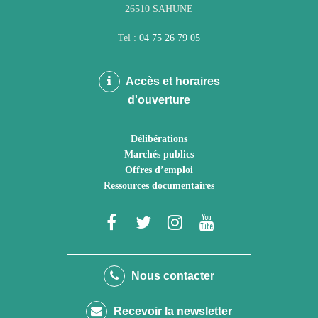
26510 SAHUNE
Tel :
04 75 26 79 05
Accès et horaires
d'ouverture
Délibérations
Marchés publics
Offres d’emploi
Ressources documentaires
Lien
Lien
Lien
Lien
vers
vers
vers
vers
le
le
le
la
Nous contacter
compte
compte
compte
chaîne
Recevoir la newsletter