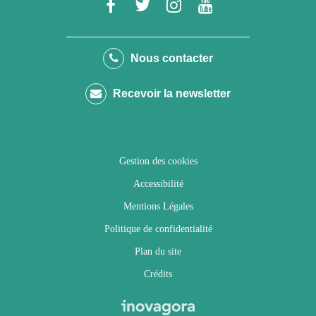
Lien
Lien
Lien
Lien
vers
vers
vers
vers
le
le
le
la
Nous contacter
compte
compte
compte
chaîne
Recevoir la newsletter
Facebook
Twitter
Instagram
Youtube
Gestion des cookies
Accessibilité
Mentions Légales
Politique de confidentialité
Plan du site
Crédits