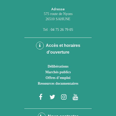
Adresse
575 route de Nyons
26510 SAHUNE
Tel :
04 75 26 79 05
Accès et horaires
d'ouverture
Délibérations
Marchés publics
Offres d’emploi
Ressources documentaires
Lien
Lien
Lien
Lien
vers
vers
vers
vers
le
le
le
la