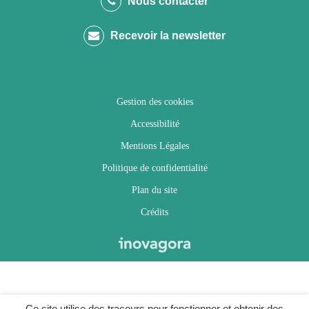
Nous contacter
compte
compte
compte
chaîne
Recevoir la newsletter
Facebook
Twitter
Instagram
Youtube
Gestion des cookies
Accessibilité
Mentions Légales
Politique de confidentialité
Plan du site
Crédits
Ce site utilise des traceurs pour fonctionner et obtenir des