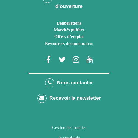
d'ouverture
Délibérations
Marchés publics
Offres d’emploi
Ressources documentaires
Lien
Lien
Lien
Lien
vers
vers
vers
vers
le
le
le
la
Nous contacter
compte
compte
compte
chaîne
Recevoir la newsletter
Facebook
Twitter
Instagram
Youtube
Gestion des cookies
Accessibilité