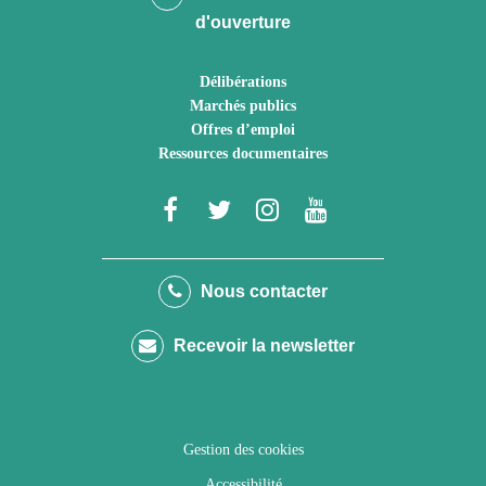
d'ouverture
Délibérations
Marchés publics
Offres d’emploi
Ressources documentaires
Lien
Lien
Lien
Lien
vers
vers
vers
vers
le
le
le
la
Nous contacter
compte
compte
compte
chaîne
Recevoir la newsletter
Facebook
Twitter
Instagram
Youtube
Gestion des cookies
Accessibilité