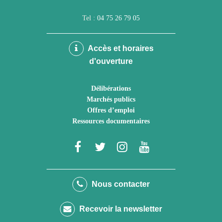
Tel :
04 75 26 79 05
Accès et horaires
d'ouverture
Délibérations
Marchés publics
Offres d’emploi
Ressources documentaires
Lien
Lien
Lien
Lien
vers
vers
vers
vers
le
le
le
la
Nous contacter
compte
compte
compte
chaîne
Recevoir la newsletter
Facebook
Twitter
Instagram
Youtube