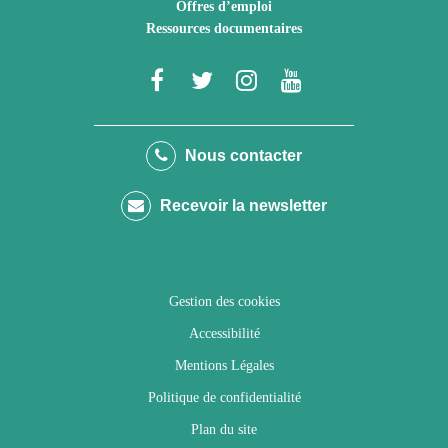
Offres d’emploi
Ressources documentaires
Lien
Lien
Lien
Lien
vers
vers
vers
vers
le
le
le
la
Nous contacter
compte
compte
compte
chaîne
Recevoir la newsletter
Facebook
Twitter
Instagram
Youtube
Gestion des cookies
Accessibilité
Mentions Légales
Politique de confidentialité
Plan du site