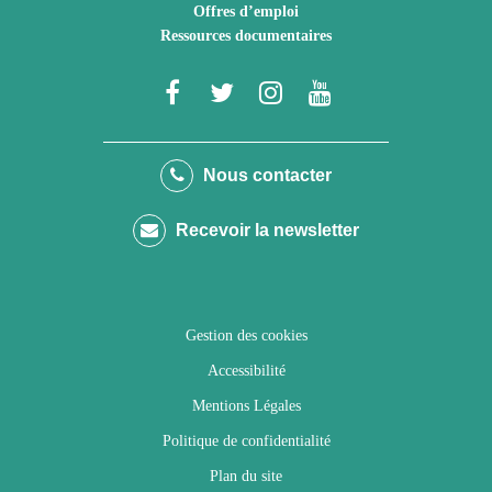
Offres d’emploi
Ressources documentaires
Lien
Lien
Lien
Lien
vers
vers
vers
vers
le
le
le
la
Nous contacter
compte
compte
compte
chaîne
Recevoir la newsletter
Facebook
Twitter
Instagram
Youtube
Gestion des cookies
Accessibilité
Mentions Légales
Politique de confidentialité
Plan du site