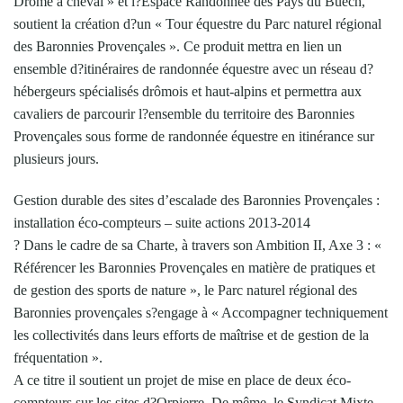
Drôme à cheval » et l?Espace Randonnée des Pays du Buëch,
soutient la création d?un « Tour équestre du Parc naturel régional
des Baronnies Provençales ». Ce produit mettra en lien un
ensemble d?itinéraires de randonnée équestre avec un réseau d?
hébergeurs spécialisés drômois et haut-alpins et permettra aux
cavaliers de parcourir l?ensemble du territoire des Baronnies
Provençales sous forme de randonnée équestre en itinérance sur
plusieurs jours.
Gestion durable des sites d’escalade des Baronnies Provençales :
installation éco-compteurs – suite actions 2013-2014
? Dans le cadre de sa Charte, à travers son Ambition II, Axe 3 : «
Référencer les Baronnies Provençales en matière de pratiques et
de gestion des sports de nature », le Parc naturel régional des
Baronnies provençales s?engage à « Accompagner techniquement
les collectivités dans leurs efforts de maîtrise et de gestion de la
fréquentation ».
A ce titre il soutient un projet de mise en place de deux éco-
compteurs sur les sites d?Orpierre. De même, le Syndicat Mixte