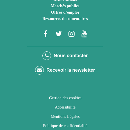
Marchés publics
Offres d’emploi
Ressources documentaires
Lien
Lien
Lien
Lien
vers
vers
vers
vers
le
le
le
la
Nous contacter
compte
compte
compte
chaîne
Recevoir la newsletter
Facebook
Twitter
Instagram
Youtube
Gestion des cookies
Accessibilité
Mentions Légales
Politique de confidentialité