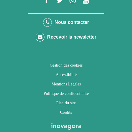
vers
vers
vers
vers
le
le
le
la
Nous contacter
compte
compte
compte
chaîne
Recevoir la newsletter
Facebook
Twitter
Instagram
Youtube
Gestion des cookies
Accessibilité
Mentions Légales
Politique de confidentialité
Plan du site
Crédits