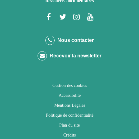
Ressources documentaires
Lien
Lien
Lien
Lien
vers
vers
vers
vers
le
le
le
la
Nous contacter
compte
compte
compte
chaîne
Recevoir la newsletter
Facebook
Twitter
Instagram
Youtube
Gestion des cookies
Accessibilité
Mentions Légales
Politique de confidentialité
Plan du site
Crédits