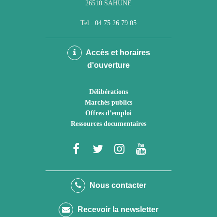
26510 SAHUNE
Tel :
04 75 26 79 05
Accès et horaires
d'ouverture
Délibérations
Marchés publics
Offres d’emploi
Ressources documentaires
Lien
Lien
Lien
Lien
vers
vers
vers
vers
le
le
le
la
Nous contacter
compte
compte
compte
chaîne
Recevoir la newsletter
Facebook
Twitter
Instagram
Youtube