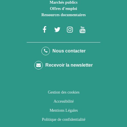
Marchés publics
Offres d’emploi
Ressources documentaires
Lien
Lien
Lien
Lien
vers
vers
vers
vers
le
le
le
la
Nous contacter
compte
compte
compte
chaîne
Recevoir la newsletter
Facebook
Twitter
Instagram
Youtube
Gestion des cookies
Accessibilité
Mentions Légales
Politique de confidentialité