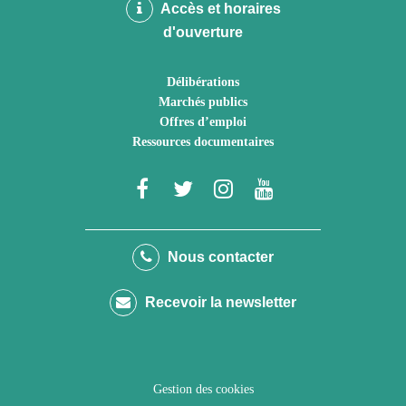
Accès et horaires
d'ouverture
Délibérations
Marchés publics
Offres d’emploi
Ressources documentaires
Lien
Lien
Lien
Lien
vers
vers
vers
vers
le
le
le
la
Nous contacter
compte
compte
compte
chaîne
Recevoir la newsletter
Facebook
Twitter
Instagram
Youtube
Gestion des cookies