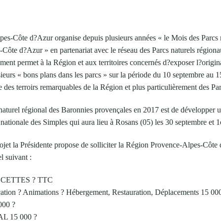
s-Côte d?Azur organise depuis plusieurs années « le Mois des Parcs n
Côte d?Azur » en partenariat avec le réseau des Parcs naturels région
nt permet à la Région et aux territoires concernés d?exposer l?originali
sieurs « bons plans dans les parcs » sur la période du 10 septembre au 
 des terroirs remarquables de la Région et plus particulièrement des Pa
 naturel régional des Baronnies provençales en 2017 est de développer un
 nationale des Simples qui aura lieu à Rosans (05) les 30 septembre et 
ojet la Présidente propose de solliciter la Région Provence-Alpes-Côte 
l suivant :
ECETTES ? TTC
tion ? Animations ? Hébergement, Restauration, Déplacements 15 00
000 ?
L 15 000 ?