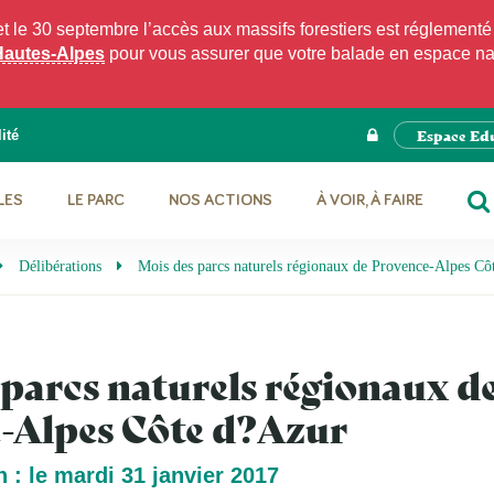
e 30 septembre l’accès aux massifs forestiers est réglementé p
Hautes-Alpes
pour vous assurer que votre balade en espace natu
Espace Ed
ité
LES
LE PARC
NOS ACTIONS
À VOIR, À FAIRE
RE
Délibérations
Mois des parcs naturels régionaux de Provence-Alpes Cô
parcs naturels régionaux d
-Alpes Côte d?Azur
 : le mardi 31 janvier 2017