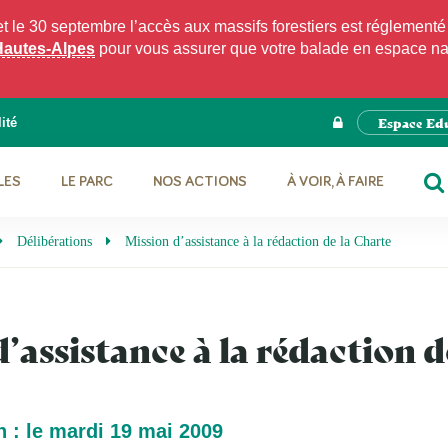
e 30 septembre l’accès aux massifs forestiers est réglementé p
Hautes-Alpes
pour vous assurer que votre balade en espace natu
Espace Ed
ité
LES
LE PARC
NOS ACTIONS
À VOIR, À FAIRE
RE
Délibérations
Mission d’assistance à la rédaction de la Charte
’assistance à la rédaction d
n : le mardi 19 mai 2009