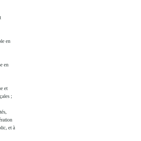
t
ble en
se en
e et
çales ;
tés,
ération
ic, et à