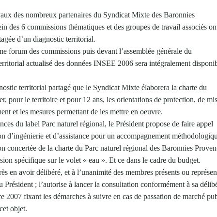
avaux des nombreux partenaires du Syndicat Mixte des Baronnies
ein des 6 commissions thématiques et des groupes de travail associés on
tagée d’un diagnostic territorial.
ème forum des commissions puis devant l’assemblée générale du
c territorial actualisé des données INSEE 2006 sera intégralement disponi
nostic territorial partagé que le Syndicat Mixte élaborera la charte du
, pour le territoire et pour 12 ans, les orientations de protection, de mi
ent et les mesures permettant de les mettre en oeuvre.
ences du label Parc naturel régional, le Président propose de faire appel
ion d’ingénierie et d’assistance pour un accompagnement méthodologiqu
ion concertée de la charte du Parc naturel régional des Baronnies Proven
ssion spécifique sur le volet « eau ». Et ce dans le cadre du budget.
ès en avoir délibéré, et à l’unanimité des membres présents ou représen
u Président ; l’autorise à lancer la consultation conformément à sa délib
2007 fixant les démarches à suivre en cas de passation de marché publ
 cet objet.