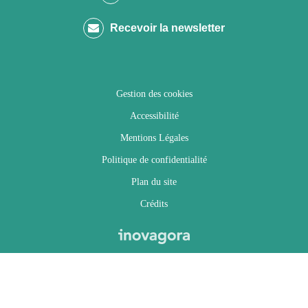
compte
compte
compte
chaîne
Recevoir la newsletter
Facebook
Twitter
Instagram
Youtube
Gestion des cookies
Accessibilité
Mentions Légales
Politique de confidentialité
Plan du site
Crédits