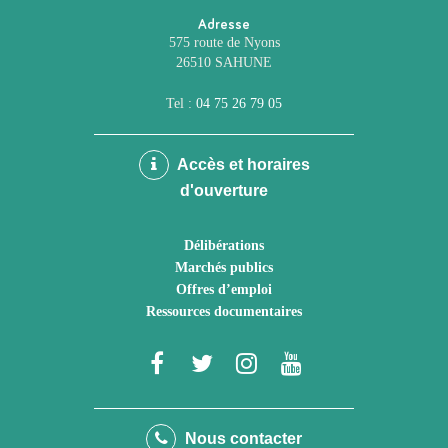
Adresse
575 route de Nyons
26510 SAHUNE
Tel :
04 75 26 79 05
Accès et horaires
d'ouverture
Délibérations
Marchés publics
Offres d’emploi
Ressources documentaires
Lien
Lien
Lien
Lien
vers
vers
vers
vers
le
le
le
la
Nous contacter