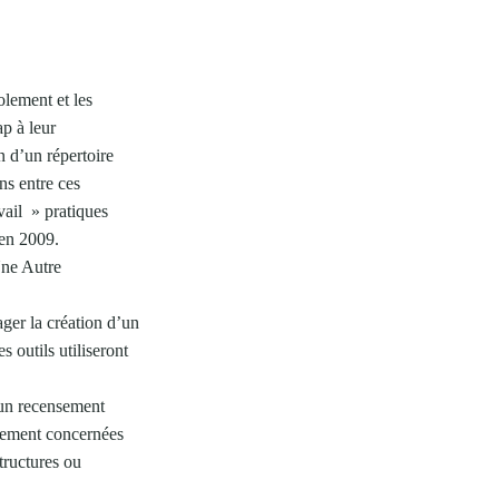
olement et les
p à leur
on d’un répertoire
ns entre ces
vail » pratiques
 en 2009.
Une Autre
er la création d’un
s outils utiliseront
r un recensement
ctement concernées
tructures ou