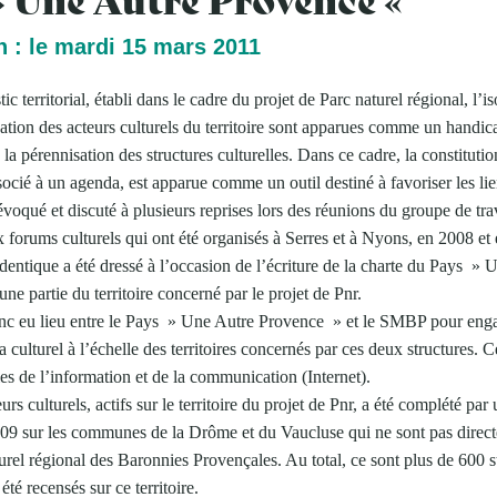
n : le mardi 15 mars 2011
c territorial, établi dans le cadre du projet de Parc naturel régional, l’is
ation des acteurs culturels du territoire sont apparues comme un handica
 la pérennisation des structures culturelles. Dans ce cadre, la constituti
ssocié à un agenda, est apparue comme un outil destiné à favoriser les lie
 évoqué et discuté à plusieurs reprises lors des réunions du groupe de tra
x forums culturels qui ont été organisés à Serres et à Nyons, en 2008 et
 identique a été dressé à l’occasion de l’écriture de la charte du Pays » 
e partie du territoire concerné par le projet de Pnr.
c eu lieu entre le Pays » Une Autre Provence » et le SMBP pour engag
 culturel à l’échelle des territoires concernés par ces deux structures. Ce
es de l’information et de la communication (Internet).
rs culturels, actifs sur le territoire du projet de Pnr, a été complété pa
009 sur les communes de la Drôme et du Vaucluse qui ne sont pas dire
turel régional des Baronnies Provençales. Au total, ce sont plus de 600 s
été recensés sur ce territoire.