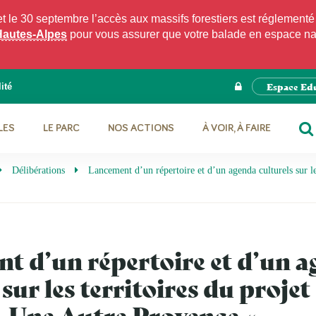
e 30 septembre l’accès aux massifs forestiers est réglementé p
Hautes-Alpes
pour vous assurer que votre balade en espace natu
Espace Ed
ité
LES
LE PARC
NOS ACTIONS
À VOIR, À FAIRE
RE
Délibérations
Lancement d’un répertoire et d’un agenda culturels sur l
t d’un répertoire et d’un 
 sur les territoires du projet
» Une Autre Provence «