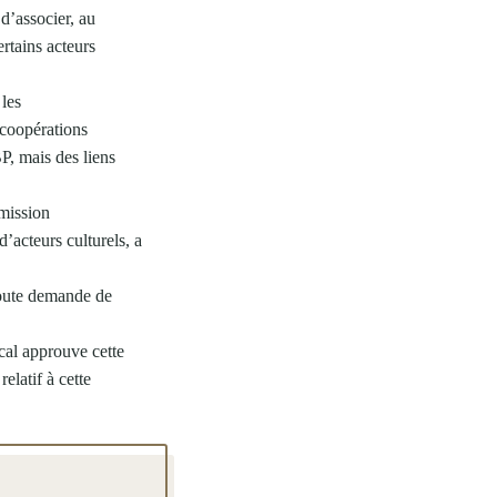
 d’associer, au
ertains acteurs
 les
 coopérations
BP, mais des liens
 mission
d’acteurs culturels, a
toute demande de
cal approuve cette
elatif à cette