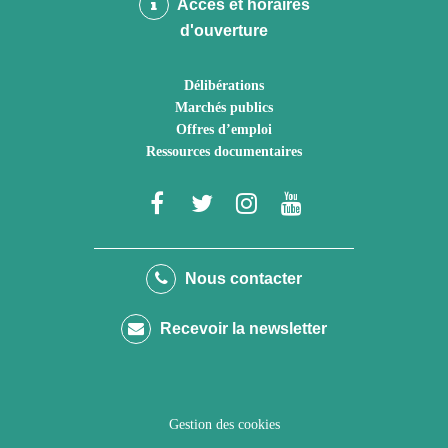
Accès et horaires
d'ouverture
Délibérations
Marchés publics
Offres d’emploi
Ressources documentaires
Lien
Lien
Lien
Lien
vers
vers
vers
vers
le
le
le
la
Nous contacter
compte
compte
compte
chaîne
Recevoir la newsletter
Facebook
Twitter
Instagram
Youtube
Gestion des cookies