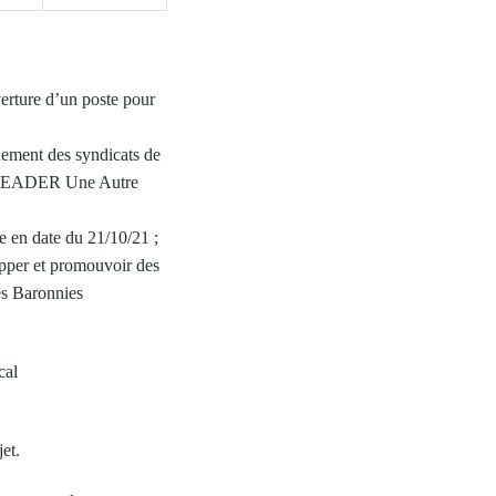
erture d’un poste pour
nement des syndicats de
me LEADER Une Autre
 en date du 21/10/21 ;
lopper et promouvoir des
des Baronnies
cal
jet.