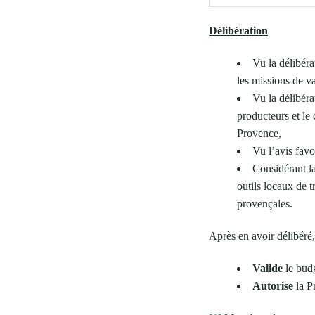
Délibération
Vu la délibér
les missions de va
Vu la délibér
producteurs et l
Provence,
Vu l’avis fav
Considérant la
outils locaux de 
provençales.
Après en avoir délibéré
Valide
le bud
Autorise
la Pr