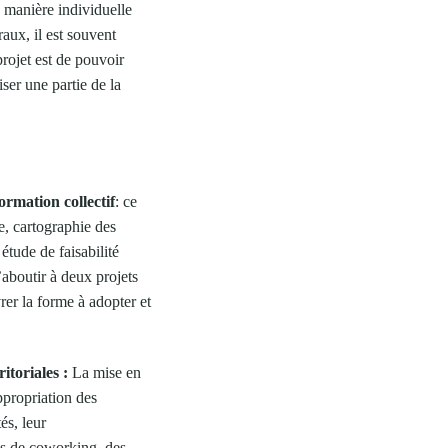
e manière individuelle
aux, il est souvent
projet est de pouvoir
iser une partie de la
rmation collectif
: ce
e, cartographie des
étude de faisabilité
aboutir à deux projets
rer la forme à adopter et
itoriales :
La mise en
ppropriation des
és, leur
es de coworking, des