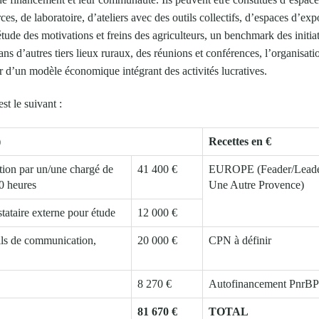
ces, de laboratoire, d’ateliers avec des outils collectifs, d’espaces d’e
ude des motivations et freins des agriculteurs, un benchmark des initiat
ns d’autres tiers lieux ruraux, des réunions et conférences, l’organisat
ur d’un modèle économique intégrant des activités lucratives.
st le suivant :
)
Recettes en €
tion par un/une chargé de
41 400 €
EUROPE (Feader/Lead
00 heures
Une Autre Provence)
taire externe pour étude
12 000 €
ils de communication,
20 000 €
CPN à définir
8 270 €
Autofinancement PnrBP
81 670 €
TOTAL