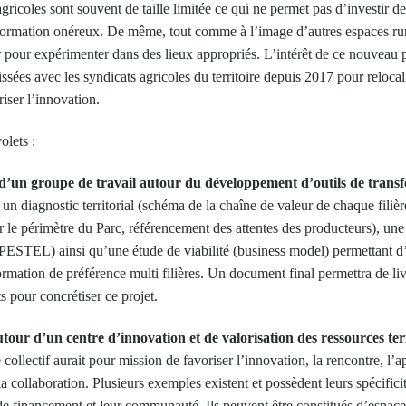
 agricoles sont souvent de taille limitée ce qui ne permet pas d’investir d
sformation onéreux. De même, tout comme à l’image d’autres espaces rur
er pour expérimenter dans des lieux appropriés. L’intérêt de ce nouveau 
 tissées avec les syndicats agricoles du territoire depuis 2017 pour relocal
riser l’innovation.
olets :
d’un groupe de travail autour du développement d’outils de transfo
un diagnostic territorial (schéma de la chaîne de valeur de chaque filièr
ur le périmètre du Parc, référencement des attentes des producteurs), une 
STEL) ainsi qu’une étude de viabilité (business model) permettant d’
ormation de préférence multi filières. Un document final permettra de liv
s pour concrétiser ce projet.
our d’un centre d’innovation et de valorisation des ressources terr
collectif aurait pour mission de favoriser l’innovation, la rencontre, l’a
a collaboration. Plusieurs exemples existent et possèdent leurs spécificit
e financement et leur communauté. Ils peuvent être constitués d’espac