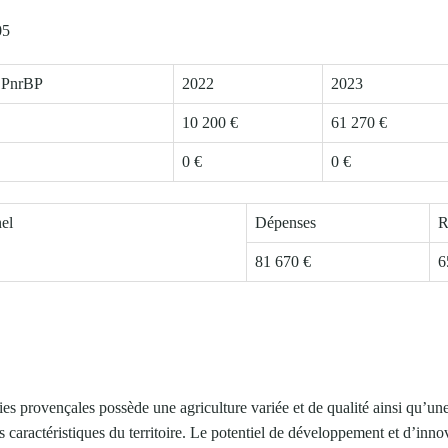
05
s PnrBP
2022
2023
10 200 €
61 270 €
0 €
0 €
nel
Dépenses
R
81 670 €
6
ies provençales possède une agriculture variée et de qualité ainsi qu’un
s caractéristiques du territoire. Le potentiel de développement et d’inno