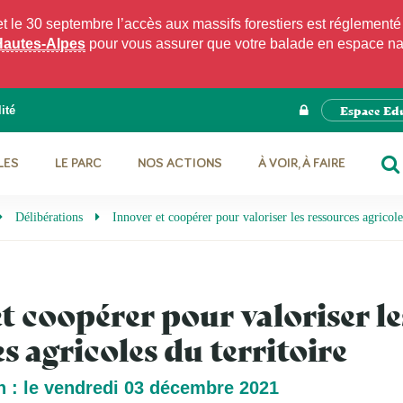
e 30 septembre l’accès aux massifs forestiers est réglementé p
Hautes-Alpes
pour vous assurer que votre balade en espace natu
Espace Ed
ité
LES
LE PARC
NOS ACTIONS
À VOIR, À FAIRE
RE
Délibérations
Innover et coopérer pour valoriser les ressources agricole
t coopérer pour valoriser le
s agricoles du territoire
n : le vendredi 03 décembre 2021