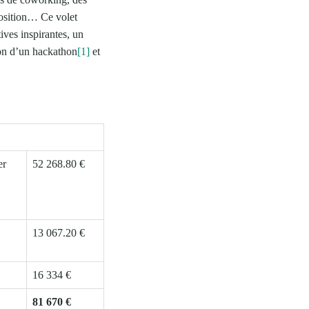
xposition… Ce volet
ives inspirantes, un
ion d’un hackathon
[1]
et
er
52 268.80 €
13 067.20 €
16 334 €
81 670 €