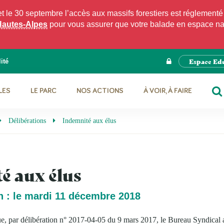
e 30 septembre l’accès aux massifs forestiers est réglementé p
Hautes-Alpes
pour vous assurer que votre balade en espace natu
Espace Ed
ité
LES
LE PARC
NOS ACTIONS
À VOIR, À FAIRE
RE
Délibérations
Indemnité aux élus
é aux élus
n : le mardi 11 décembre 2018
ue, par délibération n° 2017-04-05 du 9 mars 2017, le Bureau Syndical a