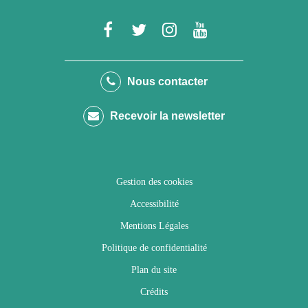
Lien
Lien
Lien
Lien
vers
vers
vers
vers
le
le
le
la
Nous contacter
compte
compte
compte
chaîne
Recevoir la newsletter
Facebook
Twitter
Instagram
Youtube
Gestion des cookies
Accessibilité
Mentions Légales
Politique de confidentialité
Plan du site
Crédits