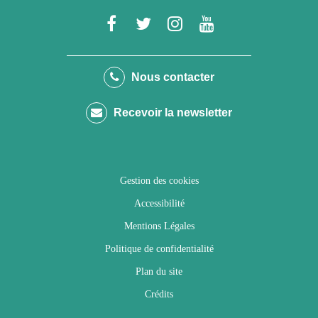
Lien
Lien
Lien
Lien
vers
vers
vers
vers
le
le
le
la
Nous contacter
compte
compte
compte
chaîne
Recevoir la newsletter
Facebook
Twitter
Instagram
Youtube
Gestion des cookies
Accessibilité
Mentions Légales
Politique de confidentialité
Plan du site
Crédits