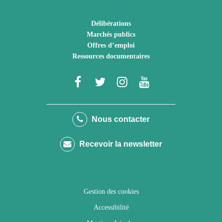
Délibérations
Marchés publics
Offres d’emploi
Ressources documentaires
Lien
Lien
Lien
Lien
vers
vers
vers
vers
le
le
le
la
Nous contacter
compte
compte
compte
chaîne
Recevoir la newsletter
Facebook
Twitter
Instagram
Youtube
Gestion des cookies
Accessibilité