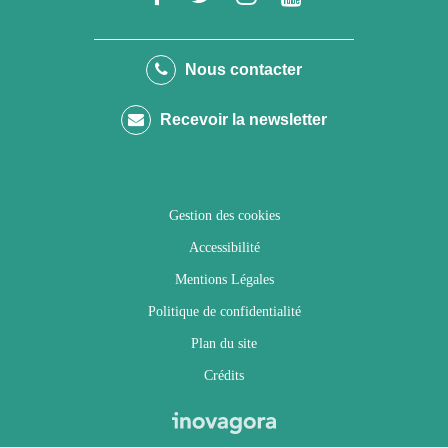
vers
vers
vers
vers
le
le
le
la
Nous contacter
compte
compte
compte
chaîne
Recevoir la newsletter
Facebook
Twitter
Instagram
Youtube
Gestion des cookies
Accessibilité
Mentions Légales
Politique de confidentialité
Plan du site
Crédits