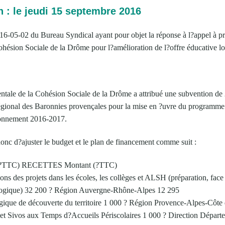
n : le jeudi 15 septembre 2016
016-05-02 du Bureau Syndical ayant pour objet la réponse à l?appel à pr
hésion Sociale de la Drôme pour l?amélioration de l?offre éducative lo
tale de la Cohésion Sociale de la Drôme a attribué une subvention de
régional des Baronnies provençales pour la mise en ?uvre du programm
vironnement 2016-2017.
onc d?ajuster le budget et le plan de financement comme suit :
?TTC) RECETTES Montant (?TTC)
ons des projets dans les écoles, les collèges et ALSH (préparation, fac
agogique) 32 200 ? Région Auvergne-Rhône-Alpes 12 295
ogique de découverte du territoire 1 000 ? Région Provence-Alpes-Côt
t Sivos aux Temps d?Accueils Périscolaires 1 000 ? Direction Départ