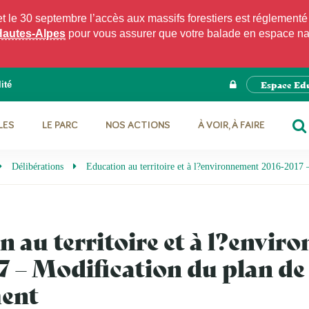
e 30 septembre l’accès aux massifs forestiers est réglementé p
Hautes-Alpes
pour vous assurer que votre balade en espace natu
Espace Ed
ité
LES
LE PARC
NOS ACTIONS
À VOIR, À FAIRE
RE
Délibérations
Education au territoire et à l?environnement 2016-2017 
 au territoire et à l?envi
7 – Modification du plan de
ent