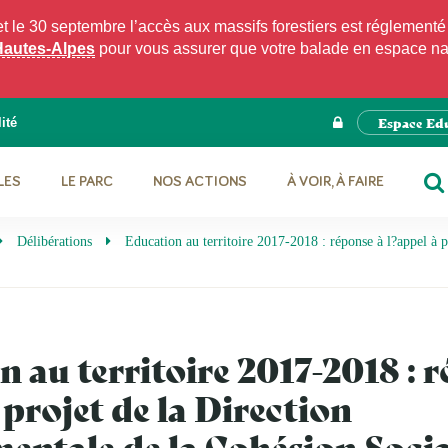
e 30 septembre l’accès aux massifs forestiers est réglementé p
Hautes-Alpes
pour vous assurer que votre balade en espace natu
Espace Ed
ité
LES
LE PARC
NOS ACTIONS
À VOIR, À FAIRE
RE
Délibérations
Education au territoire 2017-2018 : réponse à l?appel à 
 au territoire 2017-2018 : 
 projet de la Direction
ntale de la Cohésion Social