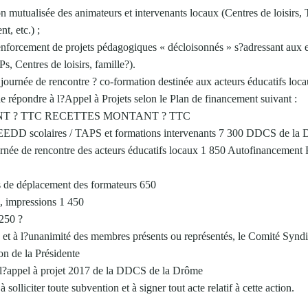
on mutualisée des animateurs et intervenants locaux (Centres de loisirs
t, etc.) ;
renforcement de projets pédagogiques « décloisonnés » s?adressant aux e
s, Centres de loisirs, famille?).
journée de rencontre ? co-formation destinée aux acteurs éducatifs loca
e répondre à l?Appel à Projets selon le Plan de financement suivant :
T ? TTC RECETTES MONTANT ? TTC
n EEDD scolaires / TAPS et formations intervenants 7 300 DDCS de la
ournée de rencontre des acteurs éducatifs locaux 1 850 Autofinancement
is de déplacement des formateurs 650
, impressions 1 450
 250 ?
, et à l?unanimité des membres présents ou représentés, le Comité Syndi
on de la Présidente
 l?appel à projet 2017 de la DDCS de la Drôme
 solliciter toute subvention et à signer tout acte relatif à cette action.