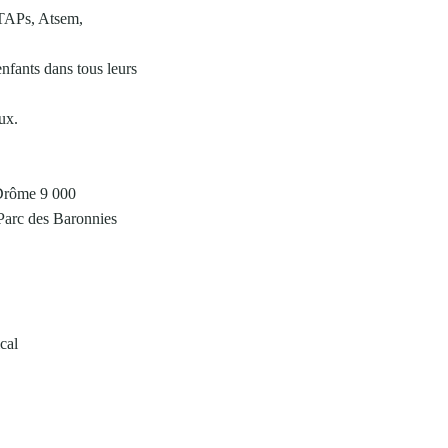
, TAPs, Atsem,
nfants dans tous leurs
ux.
 Drôme 9 000
 Parc des Baronnies
cal