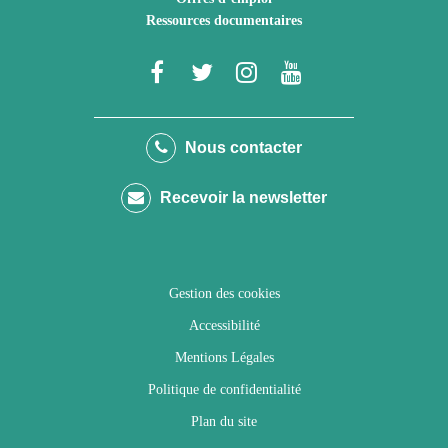
Ressources documentaires
Lien
Lien
Lien
Lien
vers
vers
vers
vers
le
le
le
la
Nous contacter
compte
compte
compte
chaîne
Recevoir la newsletter
Facebook
Twitter
Instagram
Youtube
Gestion des cookies
Accessibilité
Mentions Légales
Politique de confidentialité
Plan du site