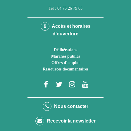
Tel :
04 75 26 79 05
Accès et horaires
d'ouverture
Délibérations
Marchés publics
Offres d’emploi
Ressources documentaires
Lien
Lien
Lien
Lien
vers
vers
vers
vers
le
le
le
la
Nous contacter
compte
compte
compte
chaîne
Recevoir la newsletter
Facebook
Twitter
Instagram
Youtube