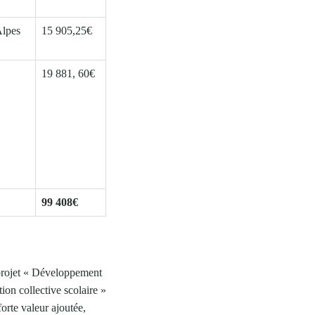
lpes
15 905,25€
19 881, 60€
99 408€
 projet « Développement
ion collective scolaire »
orte valeur ajoutée,