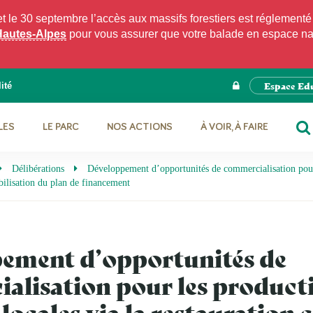
e 30 septembre l’accès aux massifs forestiers est réglementé p
Hautes-Alpes
pour vous assurer que votre balade en espace natu
Espace Ed
ité
LES
LE PARC
NOS ACTIONS
À VOIR, À FAIRE
RE
Délibérations
Développement d’opportunités de commercialisation pour l
abilisation du plan de financement
ement d’opportunités de
alisation pour les product
 locales via la restauration c