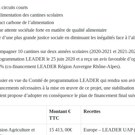
circuits courts
alimentation des cantines scolaires
act carbone de l’alimentation
 attente sociétale forte en matière de qualité alimentaire
 d’une plus grande justice sociale en diminuant les inégalités face à l’a
mpagner 10 cantines sur deux années scolaires (2020-2021 et 2021-2022
ogrammation LEADER le 25 juin 2020 et a reçu un avis favorable d’oppo
80 % (co-financement LEADER Région Auvergne Rhône-Alpes).
ssier en vue du Comité de programmation LEADER qui rendra son avis dé
inancements nécessaires à la mise en œuvre de ce projet, une stabilisatio
dent propose d’adopter en conséquence le plan de financement final suiv
Montant €
Recettes
TTC
sion Agriculture et
15 413, 00€
Europe – LEADER UAP (