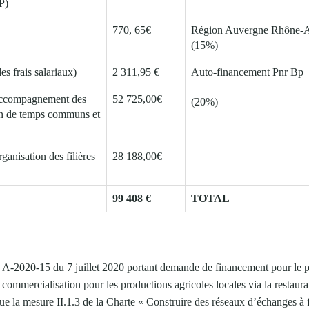
P)
770, 65€
Région Auvergne Rhône-A
(15%)
s frais salariaux)
2 311,95 €
Auto-financement Pnr Bp
 Accompagnement des
52 725,00€
(20%)
ion de temps communs et
ganisation des filières
28 188,00€
99 408 €
TOTAL
° A-2020-15 du 7 juillet 2020 portant demande de financement pour le
commercialisation pour les productions agricoles locales via la restaurat
e la mesure II.1.3 de la Charte « Construire des réseaux d’échanges à f