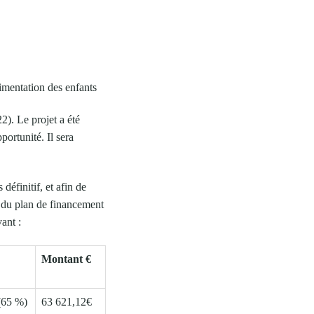
limentation des enfants
). Le projet a été
rtunité. Il sera
finitif, et afin de
n du plan de financement
ant :
Montant €
65 %)
63 621,12€