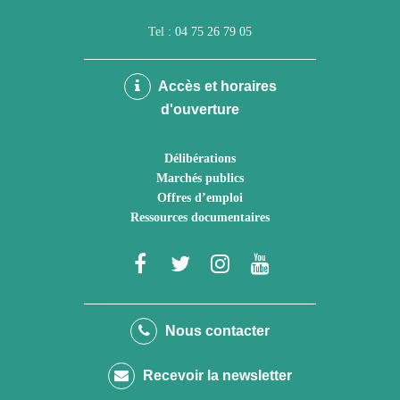
Tel :
04 75 26 79 05
Accès et horaires
d'ouverture
Délibérations
Marchés publics
Offres d’emploi
Ressources documentaires
Lien
Lien
Lien
Lien
vers
vers
vers
vers
le
le
le
la
Nous contacter
compte
compte
compte
chaîne
Recevoir la newsletter
Facebook
Twitter
Instagram
Youtube