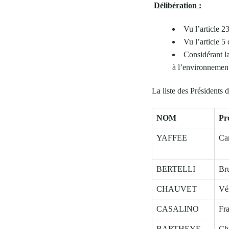
Délibération :
Vu l’article 2
Vu l’article 5
Considérant la
à l’environnemen
La liste des Présidents
NOM
Pr
YAFFEE
Ca
BERTELLI
Br
CHAUVET
Vé
CASALINO
Fr
BARTHEYE
Chr