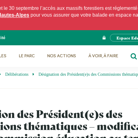
e 30 septembre l’accès aux massifs forestiers est réglementé p
Hautes-Alpes
pour vous assurer que votre balade en espace natu
Espace Ed
ité
LES
LE PARC
NOS ACTIONS
À VOIR, À FAIRE
RE
Délibérations
Désignation des Président(e)s des Commissions thématiqu
on des Président(e)s des
ons thématiques – modific
ommission éducation au terr