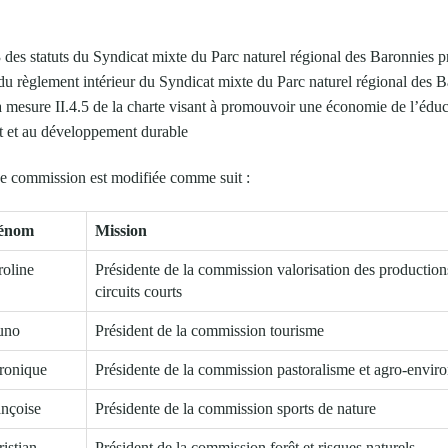
3 des statuts du Syndicat mixte du Parc naturel régional des Baronnies 
 du règlement intérieur du Syndicat mixte du Parc naturel régional des 
 mesure II.4.5 de la charte visant à promouvoir une économie de l’éduc
t et au développement durable
 de commission est modifiée comme suit :
énom
Mission
roline
Présidente de la commission valorisation des productions
circuits courts
uno
Président de la commission tourisme
ronique
Présidente de la commission pastoralisme et agro-envi
ançoise
Présidente de la commission sports de nature
istian
Président de la commission forêt et risques naturels