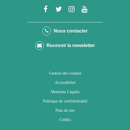
Lien
Lien
Lien
Lien
vers
vers
vers
vers
le
le
le
la
Nous contacter
compte
compte
compte
chaîne
Recevoir la newsletter
Facebook
Twitter
Instagram
Youtube
Gestion des cookies
Accessibilité
Mentions Légales
Politique de confidentialité
Plan du site
Crédits