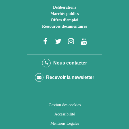
Délibérations
Marchés publics
Offres d’emploi
Ressources documentaires
Lien
Lien
Lien
Lien
vers
vers
vers
vers
le
le
le
la
Nous contacter
compte
compte
compte
chaîne
Recevoir la newsletter
Facebook
Twitter
Instagram
Youtube
Gestion des cookies
Accessibilité
Mentions Légales